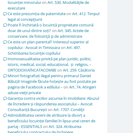
locuinței minorului
on
Art. 530. Modalităţile de
executare
Ce este prezumția de paternitate
on
Art. 412. Timpul
legal al concepţiunii
Poate fi închiriată o locuință proprietate comună
doar de unul dintre soți?
on
Art. 345. Actele de
conservare, de folosinţă şi de administrare
Ce este un plan parental? Interesul superior al
copilului - Avocat in Timisoara
on
Art. 497.
Schimbarea locuinţei copilului
Homosexualitatea privită pe plan juridic, politic,
istoric, medical, social, educațional, și religios, –
ORTODOXIAÎNCATACOMBE
on
Art. 259. Căsătoria
Minori fotografiați ilegal pentru primarul Daniel
Băluță! Imaginile făcute hoțește au fost postate pe
pagina de Facebook a edilului –
on
Art. 74. Atingeri
aduse vieţii private
Garanția contra viciilor ascunse în imobiliare: Abuzul
de încredere și răspunderea asociatului – Avocat
Consultanță București
on
Art. 1707. Condiţii
Admisibilitatea cererii de atribuire la divorț a
beneficiului locuinței familiei în lipsa unei cereri de
partaj - ESSENTIALS
on
Art. 324. Atribuirea
beneficiului contractului de închiriere