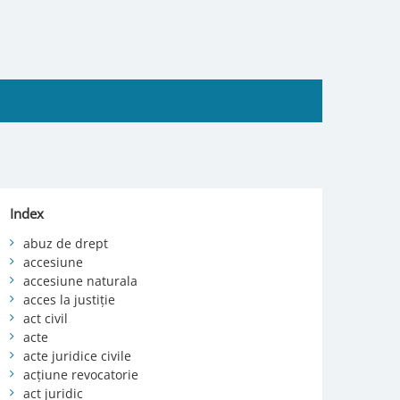
Index
abuz de drept
accesiune
accesiune naturala
acces la justiție
act civil
acte
acte juridice civile
acțiune revocatorie
act juridic