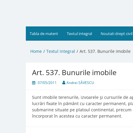
Skip
to
content
Tabla de materii
Textul integral
Noutati drept civil
Home
Textul integral
Art. 537. Bunurile imobile
Art. 537. Bunurile imobile
07/05/2011
Andrei SĂVESCU
Sunt imobile terenurile, izvoarele şi cursurile de apă
lucrări fixate în pământ cu caracter permanent, pla
submarine situate pe platoul continental, precum şi
încorporat în acestea cu caracter permanent.