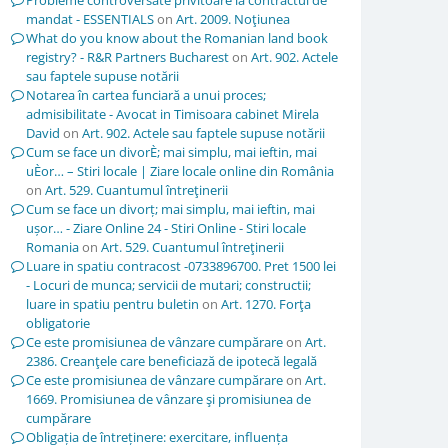
Probleme controversate privitoare la contractul de
mandat - ESSENTIALS
on
Art. 2009. Noţiunea
What do you know about the Romanian land book
registry? - R&R Partners Bucharest
on
Art. 902. Actele
sau faptele supuse notării
Notarea în cartea funciară a unui proces;
admisibilitate - Avocat in Timisoara cabinet Mirela
David
on
Art. 902. Actele sau faptele supuse notării
Cum se face un divorÈ; mai simplu, mai ieftin, mai
uÈor… – Stiri locale | Ziare locale online din România
on
Art. 529. Cuantumul întreţinerii
Cum se face un divorț; mai simplu, mai ieftin, mai
ușor… - Ziare Online 24 - Stiri Online - Stiri locale
Romania
on
Art. 529. Cuantumul întreţinerii
Luare in spatiu contracost -0733896700. Pret 1500 lei
- Locuri de munca; servicii de mutari; constructii;
luare in spatiu pentru buletin
on
Art. 1270. Forţa
obligatorie
Ce este promisiunea de vânzare cumpărare
on
Art.
2386. Creanţele care beneficiază de ipotecă legală
Ce este promisiunea de vânzare cumpărare
on
Art.
1669. Promisiunea de vânzare şi promisiunea de
cumpărare
Obligația de întreținere: exercitare, influența