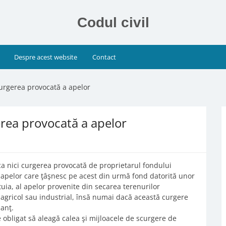
Codul civil
Despre acest website
Contact
curgerea provocată a apelor
erea provocată a apelor
ca nici curgerea provocată de proprietarul fondului
 apelor care ţâşnesc pe acest din urmă fond datorită unor
uia, al apelor provenite din secarea terenurilor
, agricol sau industrial, însă numai dacă această curgere
anţ.
e obligat să aleagă calea şi mijloacele de scurgere de