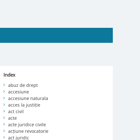
Index
abuz de drept
accesiune
accesiune naturala
acces la justiție
act civil
acte
acte juridice civile
acțiune revocatorie
act juridic