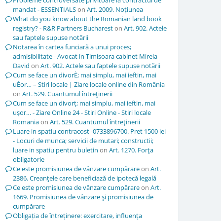
Probleme controversate privitoare la contractul de
mandat - ESSENTIALS
on
Art. 2009. Noţiunea
What do you know about the Romanian land book
registry? - R&R Partners Bucharest
on
Art. 902. Actele
sau faptele supuse notării
Notarea în cartea funciară a unui proces;
admisibilitate - Avocat in Timisoara cabinet Mirela
David
on
Art. 902. Actele sau faptele supuse notării
Cum se face un divorÈ; mai simplu, mai ieftin, mai
uÈor… – Stiri locale | Ziare locale online din România
on
Art. 529. Cuantumul întreţinerii
Cum se face un divorț; mai simplu, mai ieftin, mai
ușor… - Ziare Online 24 - Stiri Online - Stiri locale
Romania
on
Art. 529. Cuantumul întreţinerii
Luare in spatiu contracost -0733896700. Pret 1500 lei
- Locuri de munca; servicii de mutari; constructii;
luare in spatiu pentru buletin
on
Art. 1270. Forţa
obligatorie
Ce este promisiunea de vânzare cumpărare
on
Art.
2386. Creanţele care beneficiază de ipotecă legală
Ce este promisiunea de vânzare cumpărare
on
Art.
1669. Promisiunea de vânzare şi promisiunea de
cumpărare
Obligația de întreținere: exercitare, influența