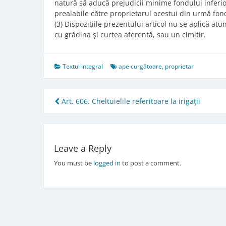
natură să aducă prejudicii minime fondului inferio
prealabile către proprietarul acestui din urmă fon
(3) Dispoziţiile prezentului articol nu se aplică at
cu grădina şi curtea aferentă, sau un cimitir.
Textul integral
ape curgătoare
,
proprietar
Post
Art. 606. Cheltuielile referitoare la irigaţii
navigation
Leave a Reply
You must be
logged in
to post a comment.