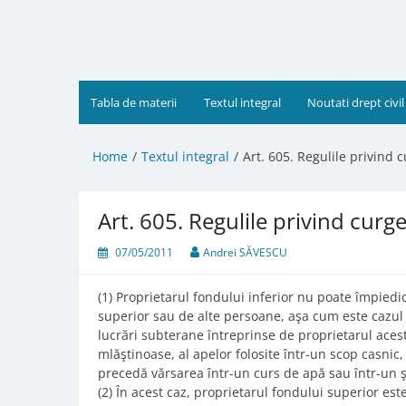
Skip
to
content
Tabla de materii
Textul integral
Noutati drept civil
Home
Textul integral
Art. 605. Regulile privind 
Art. 605. Regulile privind curg
07/05/2011
Andrei SĂVESCU
(1) Proprietarul fondului inferior nu poate împiedi
superior sau de alte persoane, aşa cum este cazul
lucrări subterane întreprinse de proprietarul acest
mlăştinoase, al apelor folosite într-un scop casnic
precedă vărsarea într-un curs de apă sau într-un ş
(2) În acest caz, proprietarul fondului superior est