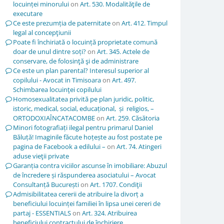
locuinței minorului
on
Art. 530. Modalităţile de
executare
Ce este prezumția de paternitate
on
Art. 412. Timpul
legal al concepţiunii
Poate fi închiriată o locuință proprietate comună
doar de unul dintre soți?
on
Art. 345. Actele de
conservare, de folosinţă şi de administrare
Ce este un plan parental? Interesul superior al
copilului - Avocat in Timisoara
on
Art. 497.
Schimbarea locuinţei copilului
Homosexualitatea privită pe plan juridic, politic,
istoric, medical, social, educațional, și religios, –
ORTODOXIAÎNCATACOMBE
on
Art. 259. Căsătoria
Minori fotografiați ilegal pentru primarul Daniel
Băluță! Imaginile făcute hoțește au fost postate pe
pagina de Facebook a edilului –
on
Art. 74. Atingeri
aduse vieţii private
Garanția contra viciilor ascunse în imobiliare: Abuzul
de încredere și răspunderea asociatului – Avocat
Consultanță București
on
Art. 1707. Condiţii
Admisibilitatea cererii de atribuire la divorț a
beneficiului locuinței familiei în lipsa unei cereri de
partaj - ESSENTIALS
on
Art. 324. Atribuirea
beneficiului contractului de închiriere