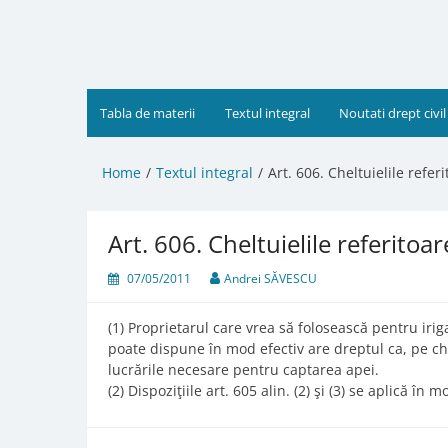
Skip
to
content
Tabla de materii
Textul integral
Noutati drept civil
Home
Textul integral
Art. 606. Cheltuielile referit
Art. 606. Cheltuielile referitoare
07/05/2011
Andrei SĂVESCU
(1) Proprietarul care vrea să folosească pentru irig
poate dispune în mod efectiv are dreptul ca, pe che
lucrările necesare pentru captarea apei.
(2) Dispoziţiile art. 605 alin. (2) şi (3) se aplică în