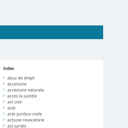
Index
abuz de drept
accesiune
accesiune naturala
acces la justiție
act civil
acte
acte juridice civile
acțiune revocatorie
act juridic