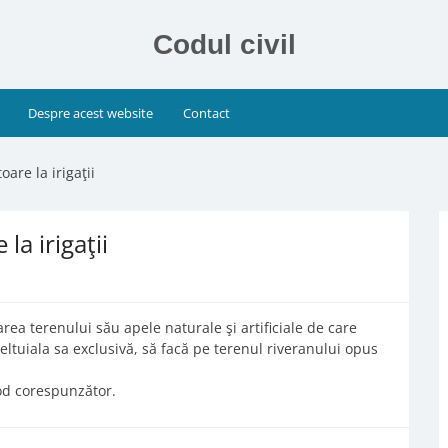
Codul civil
Despre acest website
Contact
oare la irigaţii
 la irigaţii
area terenului său apele naturale şi artificiale de care
ltuiala sa exclusivă, să facă pe terenul riveranului opus
 mod corespunzător.