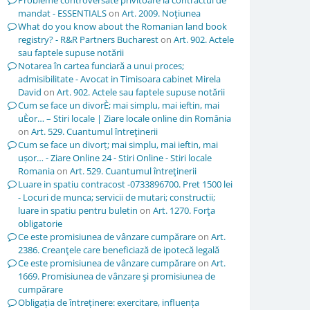
Probleme controversate privitoare la contractul de
mandat - ESSENTIALS
on
Art. 2009. Noţiunea
What do you know about the Romanian land book
registry? - R&R Partners Bucharest
on
Art. 902. Actele
sau faptele supuse notării
Notarea în cartea funciară a unui proces;
admisibilitate - Avocat in Timisoara cabinet Mirela
David
on
Art. 902. Actele sau faptele supuse notării
Cum se face un divorÈ; mai simplu, mai ieftin, mai
uÈor… – Stiri locale | Ziare locale online din România
on
Art. 529. Cuantumul întreţinerii
Cum se face un divorț; mai simplu, mai ieftin, mai
ușor… - Ziare Online 24 - Stiri Online - Stiri locale
Romania
on
Art. 529. Cuantumul întreţinerii
Luare in spatiu contracost -0733896700. Pret 1500 lei
- Locuri de munca; servicii de mutari; constructii;
luare in spatiu pentru buletin
on
Art. 1270. Forţa
obligatorie
Ce este promisiunea de vânzare cumpărare
on
Art.
2386. Creanţele care beneficiază de ipotecă legală
Ce este promisiunea de vânzare cumpărare
on
Art.
1669. Promisiunea de vânzare şi promisiunea de
cumpărare
Obligația de întreținere: exercitare, influența