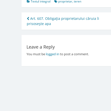
Textul integral
proprietar
,
teren
Post
Art. 607. Obligaţia proprietarului căruia îi
prisoseşte apa
navigation
Leave a Reply
You must be
logged in
to post a comment.