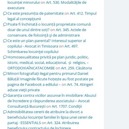
locuinței minorului
on
Art. 530. Modalităţile de
executare
Ce este prezumția de paternitate
on
Art. 412. Timpul
legal al concepţiunii
Poate fi închiriată o locuință proprietate comună
doar de unul dintre soți?
on
Art. 345. Actele de
conservare, de folosinţă şi de administrare
Ce este un plan parental? Interesul superior al
copilului - Avocat in Timisoara
on
Art. 497.
Schimbarea locuinţei copilului
Homosexualitatea privită pe plan juridic, politic,
istoric, medical, social, educațional, și religios, –
ORTODOXIAÎNCATACOMBE
on
Art. 259. Căsătoria
Minori fotografiați ilegal pentru primarul Daniel
Băluță! Imaginile făcute hoțește au fost postate pe
pagina de Facebook a edilului –
on
Art. 74. Atingeri
aduse vieţii private
Garanția contra viciilor ascunse în imobiliare: Abuzul
de încredere și răspunderea asociatului – Avocat
Consultanță București
on
Art. 1707. Condiţii
Admisibilitatea cererii de atribuire la divorț a
beneficiului locuinței familiei în lipsa unei cereri de
partaj - ESSENTIALS
on
Art. 324. Atribuirea
beneficiului contractului de închiriere