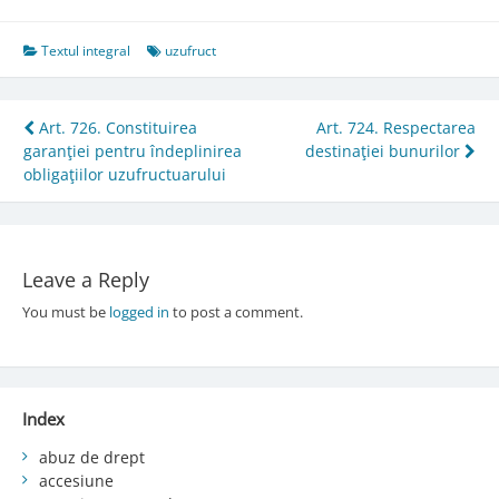
Textul integral
uzufruct
Post
Art. 726. Constituirea
Art. 724. Respectarea
garanţiei pentru îndeplinirea
destinaţiei bunurilor
navigation
obligaţiilor uzufructuarului
Leave a Reply
You must be
logged in
to post a comment.
Index
abuz de drept
accesiune