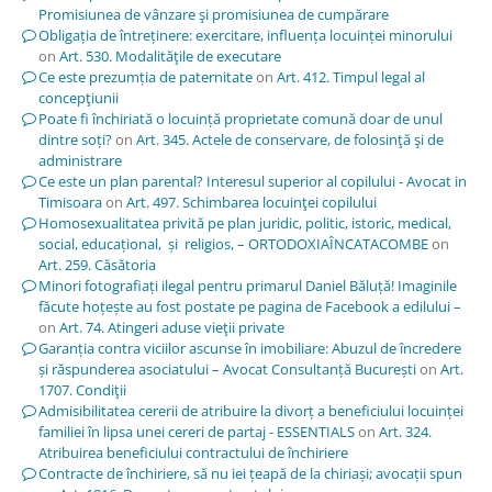
Promisiunea de vânzare şi promisiunea de cumpărare
Obligația de întreținere: exercitare, influența locuinței minorului
on
Art. 530. Modalităţile de executare
Ce este prezumția de paternitate
on
Art. 412. Timpul legal al
concepţiunii
Poate fi închiriată o locuință proprietate comună doar de unul
dintre soți?
on
Art. 345. Actele de conservare, de folosinţă şi de
administrare
Ce este un plan parental? Interesul superior al copilului - Avocat in
Timisoara
on
Art. 497. Schimbarea locuinţei copilului
Homosexualitatea privită pe plan juridic, politic, istoric, medical,
social, educațional, și religios, – ORTODOXIAÎNCATACOMBE
on
Art. 259. Căsătoria
Minori fotografiați ilegal pentru primarul Daniel Băluță! Imaginile
făcute hoțește au fost postate pe pagina de Facebook a edilului –
on
Art. 74. Atingeri aduse vieţii private
Garanția contra viciilor ascunse în imobiliare: Abuzul de încredere
și răspunderea asociatului – Avocat Consultanță București
on
Art.
1707. Condiţii
Admisibilitatea cererii de atribuire la divorț a beneficiului locuinței
familiei în lipsa unei cereri de partaj - ESSENTIALS
on
Art. 324.
Atribuirea beneficiului contractului de închiriere
Contracte de închiriere, să nu iei țeapă de la chiriași; avocații spun