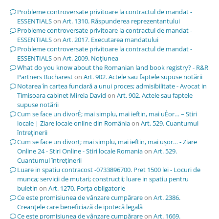
Probleme controversate privitoare la contractul de mandat -
ESSENTIALS
on
Art. 1310. Răspunderea reprezentantului
Probleme controversate privitoare la contractul de mandat -
ESSENTIALS
on
Art. 2017. Executarea mandatului
Probleme controversate privitoare la contractul de mandat -
ESSENTIALS
on
Art. 2009. Noţiunea
What do you know about the Romanian land book registry? - R&R
Partners Bucharest
on
Art. 902. Actele sau faptele supuse notării
Notarea în cartea funciară a unui proces; admisibilitate - Avocat in
Timisoara cabinet Mirela David
on
Art. 902. Actele sau faptele
supuse notării
Cum se face un divorÈ; mai simplu, mai ieftin, mai uÈor… – Stiri
locale | Ziare locale online din România
on
Art. 529. Cuantumul
întreţinerii
Cum se face un divorț; mai simplu, mai ieftin, mai ușor… - Ziare
Online 24 - Stiri Online - Stiri locale Romania
on
Art. 529.
Cuantumul întreţinerii
Luare in spatiu contracost -0733896700. Pret 1500 lei - Locuri de
munca; servicii de mutari; constructii; luare in spatiu pentru
buletin
on
Art. 1270. Forţa obligatorie
Ce este promisiunea de vânzare cumpărare
on
Art. 2386.
Creanţele care beneficiază de ipotecă legală
Ce este promisiunea de vânzare cumpărare
on
Art. 1669.