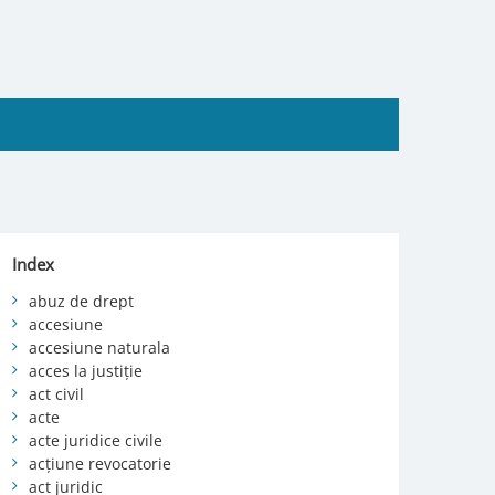
Index
abuz de drept
accesiune
accesiune naturala
acces la justiție
act civil
acte
acte juridice civile
acțiune revocatorie
act juridic