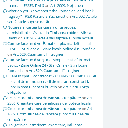
Probleme controversate privitoare la contractul de
mandat - ESSENTIALS
on
Art. 2009. Noţiunea
What do you know about the Romanian land book
registry? - R&R Partners Bucharest
on
Art. 902. Actele
sau faptele supuse notării
Notarea în cartea funciară a unui proces;
admisibilitate - Avocat in Timisoara cabinet Mirela
David
on
Art. 902. Actele sau faptele supuse notării
Cum se face un divorÈ; mai simplu, mai ieftin, mai
uÈor… – Stiri locale | Ziare locale online din România
on
Art. 529. Cuantumul întreţinerii
Cum se face un divorț; mai simplu, mai ieftin, mai
ușor… - Ziare Online 24 - Stiri Online - Stiri locale
Romania
on
Art. 529. Cuantumul întreţinerii
Luare in spatiu contracost -0733896700. Pret 1500 lei
- Locuri de munca; servicii de mutari; constructii;
luare in spatiu pentru buletin
on
Art. 1270. Forţa
obligatorie
Ce este promisiunea de vânzare cumpărare
on
Art.
2386. Creanţele care beneficiază de ipotecă legală
Ce este promisiunea de vânzare cumpărare
on
Art.
1669. Promisiunea de vânzare şi promisiunea de
cumpărare
Obligația de întreținere: exercitare, influența