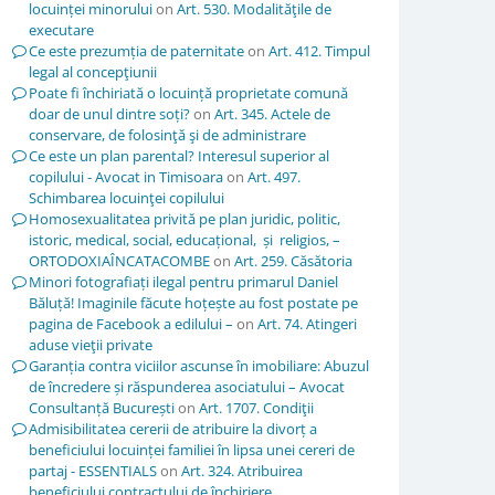
locuinței minorului
on
Art. 530. Modalităţile de
executare
Ce este prezumția de paternitate
on
Art. 412. Timpul
legal al concepţiunii
Poate fi închiriată o locuință proprietate comună
doar de unul dintre soți?
on
Art. 345. Actele de
conservare, de folosinţă şi de administrare
Ce este un plan parental? Interesul superior al
copilului - Avocat in Timisoara
on
Art. 497.
Schimbarea locuinţei copilului
Homosexualitatea privită pe plan juridic, politic,
istoric, medical, social, educațional, și religios, –
ORTODOXIAÎNCATACOMBE
on
Art. 259. Căsătoria
Minori fotografiați ilegal pentru primarul Daniel
Băluță! Imaginile făcute hoțește au fost postate pe
pagina de Facebook a edilului –
on
Art. 74. Atingeri
aduse vieţii private
Garanția contra viciilor ascunse în imobiliare: Abuzul
de încredere și răspunderea asociatului – Avocat
Consultanță București
on
Art. 1707. Condiţii
Admisibilitatea cererii de atribuire la divorț a
beneficiului locuinței familiei în lipsa unei cereri de
partaj - ESSENTIALS
on
Art. 324. Atribuirea
beneficiului contractului de închiriere