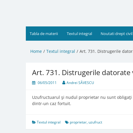
Skip
to
content
Tabla de materii
Textul integral
Noutati drept civil
Home
Textul integral
Art. 731. Distrugerile dator
Art. 731. Distrugerile datorate 
06/05/2011
Andrei SĂVESCU
Uzufructuarul şi nudul proprietar nu sunt obligaţi 
dintr-un caz fortuit.
Textul integral
proprietar
,
uzufruct