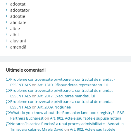
adoptat
adoptator
adopție
afinitate
albie
albii
aluviuni
amendă
Ultimele comentarii
Probleme controversate privitoare la contractul de mandat -
ESSENTIALS
on
Art. 1310. Răspunderea reprezentantului
Probleme controversate privitoare la contractul de mandat -
ESSENTIALS
on
Art. 2017. Executarea mandatului
Probleme controversate privitoare la contractul de mandat -
ESSENTIALS
on
Art. 2009. Noţiunea
What do you know about the Romanian land book registry? - R&R
Partners Bucharest
on
Art. 902. Actele sau faptele supuse notării
Notarea în cartea funciară a unui proces; admisibilitate - Avocat in
Timisoara cabinet Mirela David
on
Art. 902. Actele sau faptele