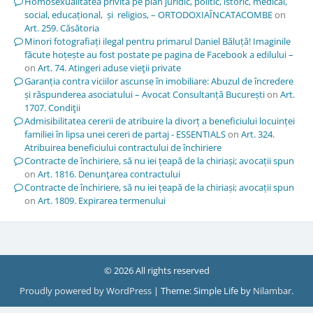
Homosexualitatea privită pe plan juridic, politic, istoric, medical,
social, educațional, și religios, – ORTODOXIAÎNCATACOMBE
on
Art. 259. Căsătoria
Minori fotografiați ilegal pentru primarul Daniel Băluță! Imaginile
făcute hoțește au fost postate pe pagina de Facebook a edilului –
on
Art. 74. Atingeri aduse vieţii private
Garanția contra viciilor ascunse în imobiliare: Abuzul de încredere
și răspunderea asociatului – Avocat Consultanță București
on
Art.
1707. Condiţii
Admisibilitatea cererii de atribuire la divorț a beneficiului locuinței
familiei în lipsa unei cereri de partaj - ESSENTIALS
on
Art. 324.
Atribuirea beneficiului contractului de închiriere
Contracte de închiriere, să nu iei țeapă de la chiriași; avocații spun
on
Art. 1816. Denunţarea contractului
Contracte de închiriere, să nu iei țeapă de la chiriași; avocații spun
on
Art. 1809. Expirarea termenului
© 2026 All rights reserved
Proudly powered by WordPress
|
Theme: Simple Life by
Nilambar
.