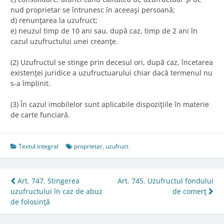
nud proprietar se întrunesc în aceeaşi persoană;
d) renunţarea la uzufruct;
e) neuzul timp de 10 ani sau, după caz, timp de 2 ani în
cazul uzufructului unei creanţe.
(2) Uzufructul se stinge prin decesul ori, după caz, încetarea
existenţei juridice a uzufructuarului chiar dacă termenul nu
s-a împlinit.
(3) În cazul imobilelor sunt aplicabile dispoziţiile în materie
de carte funciară.
Textul integral
proprietar
,
uzufruct
Post
Art. 747. Stingerea
Art. 745. Uzufructul fondului
uzufructului în caz de abuz
de comerţ
navigation
de folosinţă