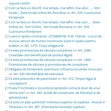
supuse notării
Cum se face un divorÈ; mai simplu, mai ieftin, mai uÈor… – Stiri
locale | Ziare locale online din România
on
Art. 529. Cuantumul
întreţinerii
Cum se face un divorț; mai simplu, mai ieftin, mai ușor… - Ziare
Online 24 - Stiri Online - Stiri locale Romania
on
Art. 529.
Cuantumul întreţinerii
Luare in spatiu contracost -0733896700. Pret 1500 lei - Locuri de
munca; servicii de mutari; constructii; luare in spatiu pentru
buletin
on
Art. 1270. Forţa obligatorie
Ce este promisiunea de vânzare cumpărare
on
Art. 2386.
Creanţele care beneficiază de ipotecă legală
Ce este promisiunea de vânzare cumpărare
on
Art. 1669.
Promisiunea de vânzare şi promisiunea de cumpărare
Obligația de întreținere: exercitare, influența locuinței minorului
on
Art. 530. Modalităţile de executare
Ce este prezumția de paternitate
on
Art. 412. Timpul legal al
concepţiunii
Poate fi închiriată o locuință proprietate comună doar de unul
dintre soți?
on
Art. 345. Actele de conservare, de folosinţă şi de
administrare
Ce este un plan parental? Interesul superior al copilului - Avocat in
Timisoara
on
Art. 497. Schimbarea locuinţei copilului