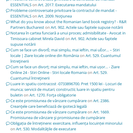
ESSENTIALS
on
Art. 2017. Executarea mandatului
Probleme controversate privitoare la contractul de mandat -
ESSENTIALS
on
Art. 2009. Noţiunea
What do you know about the Romanian land book registry? - R&R
Partners Bucharest
on
Art. 902. Actele sau faptele supuse notării
Notarea în cartea funciară a unui proces; admisibilitate - Avocat in
Timisoara cabinet Mirela David
on
Art. 902. Actele sau faptele
supuse notării
Cum se face un divorÈ; mai simplu, mai ieftin, mai uÈor… – Stiri
locale | Ziare locale online din România
on
Art. 529. Cuantumul
întreţinerii
Cum se face un divorț; mai simplu, mai ieftin, mai ușor… - Ziare
Online 24 - Stiri Online - Stiri locale Romania
on
Art. 529.
Cuantumul întreţinerii
Luare in spatiu contracost -0733896700. Pret 1500 lei - Locuri de
munca; servicii de mutari; constructii; luare in spatiu pentru
buletin
on
Art. 1270. Forţa obligatorie
Ce este promisiunea de vânzare cumpărare
on
Art. 2386.
Creanţele care beneficiază de ipotecă legală
Ce este promisiunea de vânzare cumpărare
on
Art. 1669.
Promisiunea de vânzare şi promisiunea de cumpărare
Obligația de întreținere: exercitare, influența locuinței minorului
on
Art. 530. Modalităţile de executare