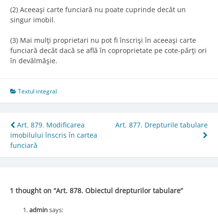
(2) Aceeaşi carte funciară nu poate cuprinde decât un
singur imobil.
(3) Mai mulţi proprietari nu pot fi înscrişi în aceeaşi carte
funciară decât dacă se află în coproprietate pe cote-părţi ori
în devălmăşie.
Textul integral
Post
Art. 879. Modificarea
Art. 877. Drepturile tabulare
imobilului înscris în cartea
navigation
funciară
1 thought on “
Art. 878. Obiectul drepturilor tabulare
”
admin
says: