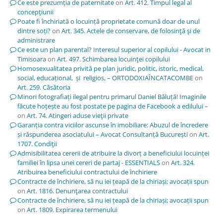
Ce este prezumția de paternitate
on
Art. 412. Timpul legal al
concepţiunii
Poate fi închiriată o locuință proprietate comună doar de unul
dintre soți?
on
Art. 345. Actele de conservare, de folosinţă şi de
administrare
Ce este un plan parental? Interesul superior al copilului - Avocat in
Timisoara
on
Art. 497. Schimbarea locuinţei copilului
Homosexualitatea privită pe plan juridic, politic, istoric, medical,
social, educațional, și religios, – ORTODOXIAÎNCATACOMBE
on
Art. 259. Căsătoria
Minori fotografiați ilegal pentru primarul Daniel Băluță! Imaginile
făcute hoțește au fost postate pe pagina de Facebook a edilului –
on
Art. 74. Atingeri aduse vieţii private
Garanția contra viciilor ascunse în imobiliare: Abuzul de încredere
și răspunderea asociatului – Avocat Consultanță București
on
Art.
1707. Condiţii
Admisibilitatea cererii de atribuire la divorț a beneficiului locuinței
familiei în lipsa unei cereri de partaj - ESSENTIALS
on
Art. 324.
Atribuirea beneficiului contractului de închiriere
Contracte de închiriere, să nu iei țeapă de la chiriași; avocații spun
on
Art. 1816. Denunţarea contractului
Contracte de închiriere, să nu iei țeapă de la chiriași; avocații spun
on
Art. 1809. Expirarea termenului