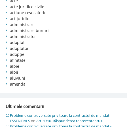
acte
acte juridice civile
acțiune revocatorie
act juridic
administrare
administrare bunuri
administrator
adoptat
adoptator
adopție
afinitate
albie
albii
aluviuni
amendă
Ultimele comentarii
Probleme controversate privitoare la contractul de mandat -
ESSENTIALS
on
Art. 1310. Răspunderea reprezentantului
Probleme controversate privitoare la contractul de mandat -