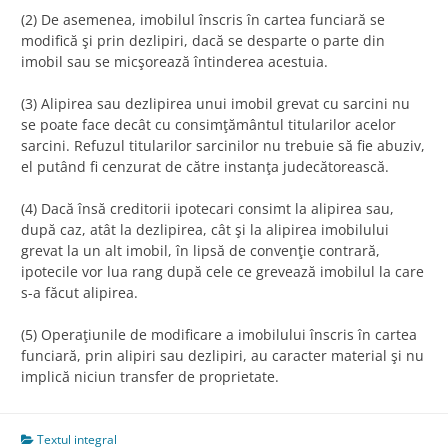
(2) De asemenea, imobilul înscris în cartea funciară se
modifică şi prin dezlipiri, dacă se desparte o parte din
imobil sau se micşorează întinderea acestuia.
(3) Alipirea sau dezlipirea unui imobil grevat cu sarcini nu
se poate face decât cu consimţământul titularilor acelor
sarcini. Refuzul titularilor sarcinilor nu trebuie să fie abuziv,
el putând fi cenzurat de către instanţa judecătorească.
(4) Dacă însă creditorii ipotecari consimt la alipirea sau,
după caz, atât la dezlipirea, cât şi la alipirea imobilului
grevat la un alt imobil, în lipsă de convenţie contrară,
ipotecile vor lua rang după cele ce grevează imobilul la care
s-a făcut alipirea.
(5) Operaţiunile de modificare a imobilului înscris în cartea
funciară, prin alipiri sau dezlipiri, au caracter material şi nu
implică niciun transfer de proprietate.
Textul integral