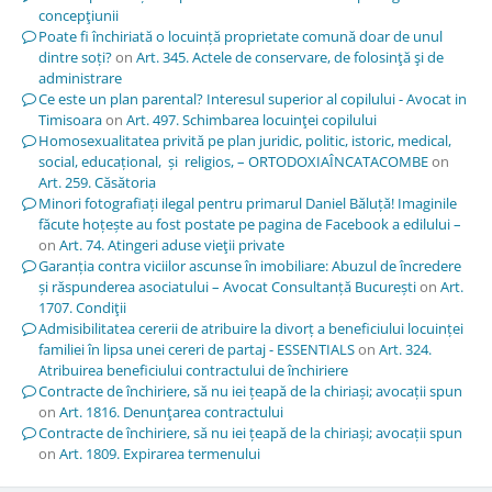
concepţiunii
Poate fi închiriată o locuință proprietate comună doar de unul
dintre soți?
on
Art. 345. Actele de conservare, de folosinţă şi de
administrare
Ce este un plan parental? Interesul superior al copilului - Avocat in
Timisoara
on
Art. 497. Schimbarea locuinţei copilului
Homosexualitatea privită pe plan juridic, politic, istoric, medical,
social, educațional, și religios, – ORTODOXIAÎNCATACOMBE
on
Art. 259. Căsătoria
Minori fotografiați ilegal pentru primarul Daniel Băluță! Imaginile
făcute hoțește au fost postate pe pagina de Facebook a edilului –
on
Art. 74. Atingeri aduse vieţii private
Garanția contra viciilor ascunse în imobiliare: Abuzul de încredere
și răspunderea asociatului – Avocat Consultanță București
on
Art.
1707. Condiţii
Admisibilitatea cererii de atribuire la divorț a beneficiului locuinței
familiei în lipsa unei cereri de partaj - ESSENTIALS
on
Art. 324.
Atribuirea beneficiului contractului de închiriere
Contracte de închiriere, să nu iei țeapă de la chiriași; avocații spun
on
Art. 1816. Denunţarea contractului
Contracte de închiriere, să nu iei țeapă de la chiriași; avocații spun
on
Art. 1809. Expirarea termenului