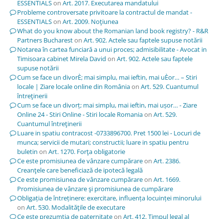
ESSENTIALS
on
Art. 2017. Executarea mandatului
Probleme controversate privitoare la contractul de mandat -
ESSENTIALS
on
Art. 2009. Noţiunea
What do you know about the Romanian land book registry? - R&R
Partners Bucharest
on
Art. 902. Actele sau faptele supuse notării
Notarea în cartea funciară a unui proces; admisibilitate - Avocat in
Timisoara cabinet Mirela David
on
Art. 902. Actele sau faptele
supuse notării
Cum se face un divorÈ; mai simplu, mai ieftin, mai uÈor… – Stiri
locale | Ziare locale online din România
on
Art. 529. Cuantumul
întreţinerii
Cum se face un divorț; mai simplu, mai ieftin, mai ușor… - Ziare
Online 24 - Stiri Online - Stiri locale Romania
on
Art. 529.
Cuantumul întreţinerii
Luare in spatiu contracost -0733896700. Pret 1500 lei - Locuri de
munca; servicii de mutari; constructii; luare in spatiu pentru
buletin
on
Art. 1270. Forţa obligatorie
Ce este promisiunea de vânzare cumpărare
on
Art. 2386.
Creanţele care beneficiază de ipotecă legală
Ce este promisiunea de vânzare cumpărare
on
Art. 1669.
Promisiunea de vânzare şi promisiunea de cumpărare
Obligația de întreținere: exercitare, influența locuinței minorului
on
Art. 530. Modalităţile de executare
Ce este prezumția de paternitate
on
Art. 412. Timpul legal al