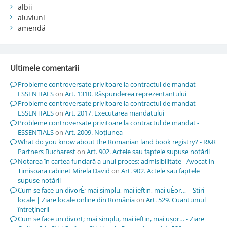
albii
aluviuni
amendă
Ultimele comentarii
Probleme controversate privitoare la contractul de mandat -
ESSENTIALS
on
Art. 1310. Răspunderea reprezentantului
Probleme controversate privitoare la contractul de mandat -
ESSENTIALS
on
Art. 2017. Executarea mandatului
Probleme controversate privitoare la contractul de mandat -
ESSENTIALS
on
Art. 2009. Noţiunea
What do you know about the Romanian land book registry? - R&R
Partners Bucharest
on
Art. 902. Actele sau faptele supuse notării
Notarea în cartea funciară a unui proces; admisibilitate - Avocat in
Timisoara cabinet Mirela David
on
Art. 902. Actele sau faptele
supuse notării
Cum se face un divorÈ; mai simplu, mai ieftin, mai uÈor… – Stiri
locale | Ziare locale online din România
on
Art. 529. Cuantumul
întreţinerii
Cum se face un divorț; mai simplu, mai ieftin, mai ușor… - Ziare