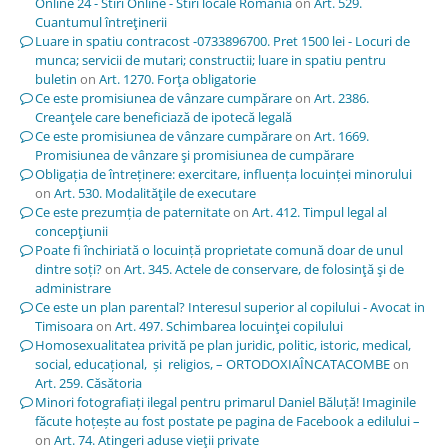
Online 24 - Stiri Online - Stiri locale Romania
on
Art. 529.
Cuantumul întreţinerii
Luare in spatiu contracost -0733896700. Pret 1500 lei - Locuri de
munca; servicii de mutari; constructii; luare in spatiu pentru
buletin
on
Art. 1270. Forţa obligatorie
Ce este promisiunea de vânzare cumpărare
on
Art. 2386.
Creanţele care beneficiază de ipotecă legală
Ce este promisiunea de vânzare cumpărare
on
Art. 1669.
Promisiunea de vânzare şi promisiunea de cumpărare
Obligația de întreținere: exercitare, influența locuinței minorului
on
Art. 530. Modalităţile de executare
Ce este prezumția de paternitate
on
Art. 412. Timpul legal al
concepţiunii
Poate fi închiriată o locuință proprietate comună doar de unul
dintre soți?
on
Art. 345. Actele de conservare, de folosinţă şi de
administrare
Ce este un plan parental? Interesul superior al copilului - Avocat in
Timisoara
on
Art. 497. Schimbarea locuinţei copilului
Homosexualitatea privită pe plan juridic, politic, istoric, medical,
social, educațional, și religios, – ORTODOXIAÎNCATACOMBE
on
Art. 259. Căsătoria
Minori fotografiați ilegal pentru primarul Daniel Băluță! Imaginile
făcute hoțește au fost postate pe pagina de Facebook a edilului –
on
Art. 74. Atingeri aduse vieţii private