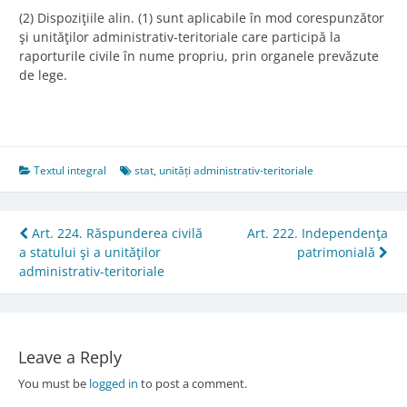
(2) Dispoziţiile alin. (1) sunt aplicabile în mod corespunzător
şi unităţilor administrativ-teritoriale care participă la
raporturile civile în nume propriu, prin organele prevăzute
de lege.
Textul integral
stat
,
unități administrativ-teritoriale
Post
Art. 224. Răspunderea civilă
Art. 222. Independenţa
a statului şi a unităţilor
patrimonială
navigation
administrativ-teritoriale
Leave a Reply
You must be
logged in
to post a comment.