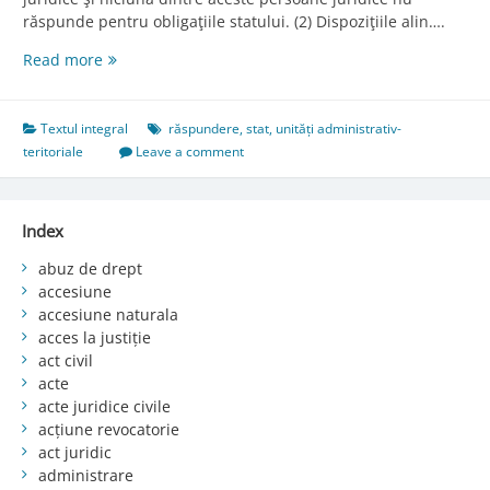
răspunde pentru obligaţiile statului. (2) Dispoziţiile alin….
Art.
Read more
224.
Răspunderea
civilă
Textul integral
răspundere
,
stat
,
unități administrativ-
a
teritoriale
Leave a comment
statului
şi
a
Index
unităţilor
administrativ-
abuz de drept
teritoriale
accesiune
accesiune naturala
acces la justiție
act civil
acte
acte juridice civile
acțiune revocatorie
act juridic
administrare