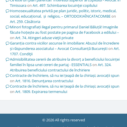
Timisoara
on
Art. 497. Schimbarea locuinţei copilului
Homosexualitatea privită pe plan juridic, politic, istoric, medical,
social, educațional, și religios, – ORTODOXIAÎNCATACOMBE
on
Art. 259. Căsătoria
Minori fotografiați ilegal pentru primarul Daniel Băluță! Imaginile
făcute hoțește au fost postate pe pagina de Facebook a edilului –
on
Art. 74. Atingeri aduse vieţii private
Garanția contra viciilor ascunse în imobiliare: Abuzul de încredere
și răspunderea asociatului – Avocat Consultanță București
on
Art.
1707. Condiţii
Admisibilitatea cererii de atribuire la divorț a beneficiului locuinței
familiei în lipsa unei cereri de partaj - ESSENTIALS
on
Art. 324.
Atribuirea beneficiului contractului de închiriere
Contracte de închiriere, să nu iei țeapă de la chiriași; avocații spun
on
Art. 1816. Denunţarea contractului
Contracte de închiriere, să nu iei țeapă de la chiriași; avocații spun
on
Art. 1809. Expirarea termenului
© 2026 All rights reserved