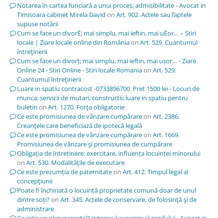
Notarea în cartea funciară a unui proces; admisibilitate - Avocat in
Timisoara cabinet Mirela David
on
Art. 902. Actele sau faptele
supuse notării
Cum se face un divorÈ; mai simplu, mai ieftin, mai uÈor… – Stiri
locale | Ziare locale online din România
on
Art. 529. Cuantumul
întreţinerii
Cum se face un divorț; mai simplu, mai ieftin, mai ușor… - Ziare
Online 24 - Stiri Online - Stiri locale Romania
on
Art. 529.
Cuantumul întreţinerii
Luare in spatiu contracost -0733896700. Pret 1500 lei - Locuri de
munca; servicii de mutari; constructii; luare in spatiu pentru
buletin
on
Art. 1270. Forţa obligatorie
Ce este promisiunea de vânzare cumpărare
on
Art. 2386.
Creanţele care beneficiază de ipotecă legală
Ce este promisiunea de vânzare cumpărare
on
Art. 1669.
Promisiunea de vânzare şi promisiunea de cumpărare
Obligația de întreținere: exercitare, influența locuinței minorului
on
Art. 530. Modalităţile de executare
Ce este prezumția de paternitate
on
Art. 412. Timpul legal al
concepţiunii
Poate fi închiriată o locuință proprietate comună doar de unul
dintre soți?
on
Art. 345. Actele de conservare, de folosinţă şi de
administrare
Ce este un plan parental? Interesul superior al copilului - Avocat in