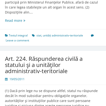
participă prin Ministerul Finanţelor Publice, afară de cazul
în care legea stabileşte un alt organ în acest sens. (2)
Dispoziţiile alin….
Art.
Read more
223.
Statul
şi
Textul integral
stat
,
unități administrativ-teritoriale
unităţile
Leave a comment
administrativ-
teritoriale
Art. 224. Răspunderea civilă a
statului şi a unităţilor
administrativ-teritoriale
19/05/2011
(1) Dacă prin lege nu se dispune altfel, statul nu răspunde
decât în mod subsidiar pentru obligaţiile organelor,
autorităţilor şi instituţiilor publice care sunt persoane
juridice şi niciuna dintre aceste persoane juridice nu