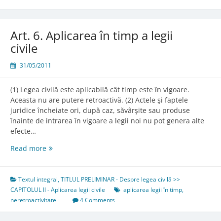
Art. 6. Aplicarea în timp a legii
civile
31/05/2011
(1) Legea civilă este aplicabilă cât timp este în vigoare.
Aceasta nu are putere retroactivă. (2) Actele şi faptele
juridice încheiate ori, după caz, săvârşite sau produse
înainte de intrarea în vigoare a legii noi nu pot genera alte
efecte…
Art.
Read more
6.
Aplicarea
în
Textul integral
,
TITLUL PRELIMINAR - Despre legea civilă >>
timp
CAPITOLUL II - Aplicarea legii civile
aplicarea legii în timp
,
a
neretroactivitate
4 Comments
legii
civile