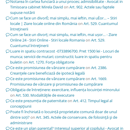
Notarea în cartea funciară a unui proces; admisibilitate - Avocat in
Timisoara cabinet Mirela David
on
Art. 902. Actele sau faptele
supuse notării
Cum se face un divorÈ; mai simplu, mai ieftin, mai uÈor… – Stiri
locale | Ziare locale online din România
on
Art. 529. Cuantumul
întreţinerii
Cum se face un divorț; mai simplu, mai ieftin, mai ușor… - Ziare
Online 24 - Stiri Online - Stiri locale Romania
on
Art. 529.
Cuantumul întreţinerii
Luare in spatiu contracost -0733896700. Pret 1500 lei - Locuri de
munca; servicii de mutari; constructii; luare in spatiu pentru
buletin
on
Art. 1270. Forţa obligatorie
Ce este promisiunea de vânzare cumpărare
on
Art. 2386.
Creanţele care beneficiază de ipotecă legală
Ce este promisiunea de vânzare cumpărare
on
Art. 1669.
Promisiunea de vânzare şi promisiunea de cumpărare
Obligația de întreținere: exercitare, influența locuinței minorului
on
Art. 530. Modalităţile de executare
Ce este prezumția de paternitate
on
Art. 412. Timpul legal al
concepţiunii
Poate fi închiriată o locuință proprietate comună doar de unul
dintre soți?
on
Art. 345. Actele de conservare, de folosinţă şi de
administrare
Ce este un plan parental? Interesul superior al copilului - Avocat in