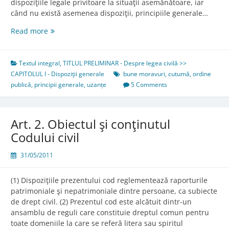
dispoziţiile legale privitoare la situaţii asemănătoare, iar
când nu există asemenea dispoziţii, principiile generale…
Art.
Read more
1.
Izvoarele
dreptului
Textul integral
,
TITLUL PRELIMINAR - Despre legea civilă >>
civil
CAPITOLUL I - Dispoziţii generale
bune moravuri
,
cutumă
,
ordine
publică
,
principii generale
,
uzanțe
5 Comments
Art. 2. Obiectul şi conţinutul
Codului civil
31/05/2011
(1) Dispoziţiile prezentului cod reglementează raporturile
patrimoniale şi nepatrimoniale dintre persoane, ca subiecte
de drept civil. (2) Prezentul cod este alcătuit dintr-un
ansamblu de reguli care constituie dreptul comun pentru
toate domeniile la care se referă litera sau spiritul