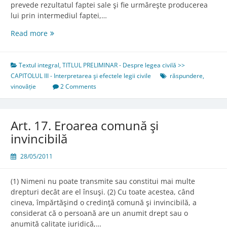
prevede rezultatul faptei sale şi fie urmăreşte producerea
lui prin intermediul faptei,…
Art.
Read more
16.
Vinovăţia
Textul integral
,
TITLUL PRELIMINAR - Despre legea civilă >>
CAPITOLUL III - Interpretarea şi efectele legii civile
răspundere
,
vinovăție
2 Comments
Art. 17. Eroarea comună şi
invincibilă
28/05/2011
(1) Nimeni nu poate transmite sau constitui mai multe
drepturi decât are el însuşi. (2) Cu toate acestea, când
cineva, împărtăşind o credinţă comună şi invincibilă, a
considerat că o persoană are un anumit drept sau o
anumită calitate juridică,…