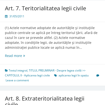
Art. 7. Teritorialitatea legii civile
31/05/2011
(1) Actele normative adoptate de autorităţile şi instituţiile
publice centrale se aplică pe întreg teritoriul ţării, afară de
cazul în care se prevede altfel. (2) Actele normative
adoptate, în condiţiile legii, de autorităţile şi instituţiile
administraţiei publice locale se aplică numai în…
Art.
Read more
7.
Teritorialitatea
legii
Textul integral
,
TITLUL PRELIMINAR - Despre legea civilă >>
civile
CAPITOLUL II - Aplicarea legii civile
aplicarea legii în spațiu
Leave a comment
Art. 8. Extrateritorialitatea legii
civile