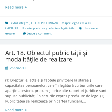
Art.
Read more
17.
Eroarea
comună
Textul integral
,
TITLUL PRELIMINAR - Despre legea civilă >>
şi
CAPITOLUL III - Interpretarea şi efectele legii civile
dispunere
,
invincibilă
eroare
Leave a comment
Art. 18. Obiectul publicităţii şi
modalităţile de realizare
28/05/2011
(1) Drepturile, actele şi faptele privitoare la starea şi
capacitatea persoanelor, cele în legătură cu bunurile care
aparţin acestora, precum şi orice alte raporturi juridice sunt
supuse publicităţii în cazurile expres prevăzute de lege. (2)
Publicitatea se realizează prin cartea funciară,…
Art.
Read more