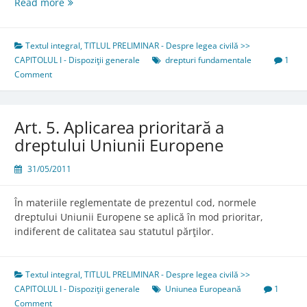
Art.
Read more
4.
Aplicarea
prioritară
Textul integral
,
TITLUL PRELIMINAR - Despre legea civilă >>
a
CAPITOLUL I - Dispoziţii generale
drepturi fundamentale
1
tratatelor
Comment
internaţionale
privind
drepturile
Art. 5. Aplicarea prioritară a
omului
dreptului Uniunii Europene
31/05/2011
În materiile reglementate de prezentul cod, normele
dreptului Uniunii Europene se aplică în mod prioritar,
indiferent de calitatea sau statutul părţilor.
Textul integral
,
TITLUL PRELIMINAR - Despre legea civilă >>
CAPITOLUL I - Dispoziţii generale
Uniunea Europeană
1
Comment