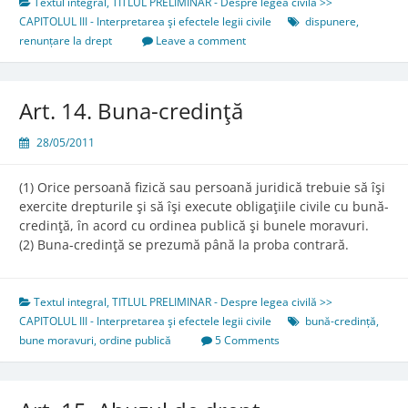
Textul integral
,
TITLUL PRELIMINAR - Despre legea civilă >>
CAPITOLUL III - Interpretarea şi efectele legii civile
dispunere
,
renunțare la drept
Leave a comment
Art. 14. Buna-credinţă
28/05/2011
(1) Orice persoană fizică sau persoană juridică trebuie să îşi
exercite drepturile şi să îşi execute obligaţiile civile cu bună-
credinţă, în acord cu ordinea publică şi bunele moravuri.
(2) Buna-credinţă se prezumă până la proba contrară.
Textul integral
,
TITLUL PRELIMINAR - Despre legea civilă >>
CAPITOLUL III - Interpretarea şi efectele legii civile
bună-credință
,
bune moravuri
,
ordine publică
5 Comments