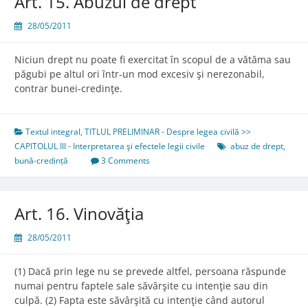
Art. 15. Abuzul de drept
28/05/2011
Niciun drept nu poate fi exercitat în scopul de a vătăma sau
păgubi pe altul ori într-un mod excesiv şi nerezonabil,
contrar bunei-credinţe.
Textul integral
,
TITLUL PRELIMINAR - Despre legea civilă >>
CAPITOLUL III - Interpretarea şi efectele legii civile
abuz de drept
,
bună-credință
3 Comments
Art. 16. Vinovăţia
28/05/2011
(1) Dacă prin lege nu se prevede altfel, persoana răspunde
numai pentru faptele sale săvârşite cu intenţie sau din
culpă. (2) Fapta este săvârşită cu intenţie când autorul