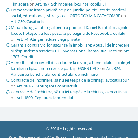
Timisoara
on
Art. 497. Schimbarea locuinţei copilului
Homosexualitatea privită pe plan juridic, politic, istoric, medical,
social, educațional, și religios, – ORTODOXIAÎNCATACOMBE
on
Art. 259. Căsătoria
Minori fotografiați ilegal pentru primarul Daniel Băluță! Imaginile
făcute hoțește au fost postate pe pagina de Facebook a edilului –
on
Art. 74. Atingeri aduse vieţii private
Garanția contra viciilor ascunse în imobiliare: Abuzul de încredere
și răspunderea asociatului – Avocat Consultanță București
on
Art.
1707. Condiţii
Admisibilitatea cererii de atribuire la divorț a beneficiului locuinței
familiei în lipsa unei cereri de partaj - ESSENTIALS
on
Art. 324.
Atribuirea beneficiului contractului de închiriere
Contracte de închiriere, să nu iei țeapă de la chiriași; avocații spun
on
Art. 1816. Denunţarea contractului
Contracte de închiriere, să nu iei țeapă de la chiriași; avocații spun
on
Art. 1809. Expirarea termenului
© 2026 All rights reserved
Proudly powered by WordPress
|
Theme: Simple Life by
Nilambar
.