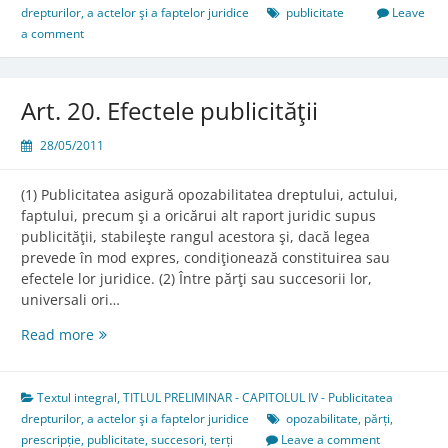
publicitate
drepturilor, a actelor şi a faptelor juridice
publicitate
Leave
a comment
Art. 20. Efectele publicităţii
28/05/2011
(1) Publicitatea asigură opozabilitatea dreptului, actului,
faptului, precum şi a oricărui alt raport juridic supus
publicităţii, stabileşte rangul acestora şi, dacă legea
prevede în mod expres, condiţionează constituirea sau
efectele lor juridice. (2) Între părţi sau succesorii lor,
universali ori…
Art.
Read more
20.
Efectele
publicităţii
Textul integral
,
TITLUL PRELIMINAR - CAPITOLUL IV - Publicitatea
drepturilor, a actelor şi a faptelor juridice
opozabilitate
,
părți
,
prescripție
,
publicitate
,
succesori
,
terți
Leave a comment