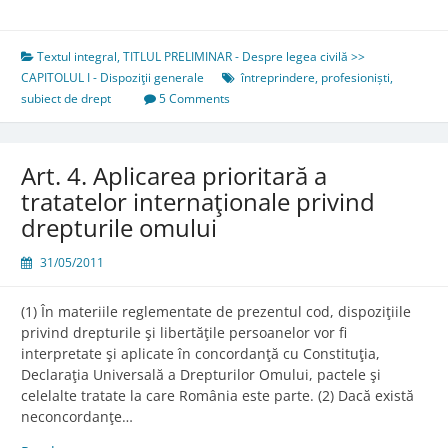
3.
Aplicarea
generală
Textul integral
,
TITLUL PRELIMINAR - Despre legea civilă >>
a
CAPITOLUL I - Dispoziţii generale
întreprindere
,
profesioniști
,
Codului
subiect de drept
5 Comments
civil
Art. 4. Aplicarea prioritară a
tratatelor internaţionale privind
drepturile omului
31/05/2011
(1) În materiile reglementate de prezentul cod, dispoziţiile
privind drepturile şi libertăţile persoanelor vor fi
interpretate şi aplicate în concordanţă cu Constituţia,
Declaraţia Universală a Drepturilor Omului, pactele şi
celelalte tratate la care România este parte. (2) Dacă există
neconcordanţe…