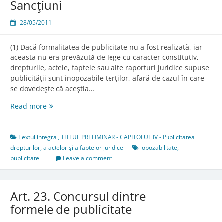
Sancţiuni
28/05/2011
(1) Dacă formalitatea de publicitate nu a fost realizată, iar
aceasta nu era prevăzută de lege cu caracter constitutiv,
drepturile, actele, faptele sau alte raporturi juridice supuse
publicităţii sunt inopozabile terţilor, afară de cazul în care
se dovedeşte că aceştia…
Art.
Read more
22.
Lipsa
publicităţii.
Textul integral
,
TITLUL PRELIMINAR - CAPITOLUL IV - Publicitatea
Sancţiuni
drepturilor, a actelor şi a faptelor juridice
opozabilitate
,
publicitate
Leave a comment
Art. 23. Concursul dintre
formele de publicitate