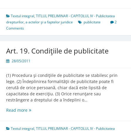
18.
Obiectul
publicităţii
Textul integral
,
TITLUL PRELIMINAR - CAPITOLUL IV - Publicitatea
şi
drepturilor, a actelor şi a faptelor juridice
publicitate
2
modalităţile
Comments
de
realizare
Art. 19. Condiţiile de publicitate
28/05/2011
(1) Procedura şi condiţiile de publicitate se stabilesc prin
lege. (2) Îndeplinirea formalităţii de publicitate poate fi
cerută de orice persoană, chiar dacă este lipsită de
capacitatea de exerciţiu. (3) Orice renunţare sau
restrângere a dreptului de a îndeplini o…
Art.
Read more
19.
Condiţiile
de
Textul integral
,
TITLUL PRELIMINAR - CAPITOLUL IV - Publicitatea