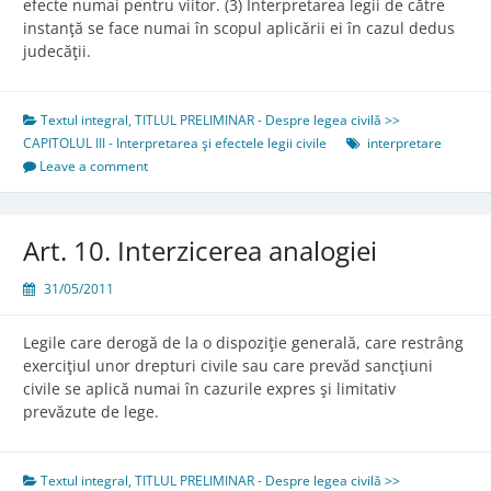
efecte numai pentru viitor. (3) Interpretarea legii de către
instanţă se face numai în scopul aplicării ei în cazul dedus
judecăţii.
Textul integral
,
TITLUL PRELIMINAR - Despre legea civilă >>
CAPITOLUL III - Interpretarea şi efectele legii civile
interpretare
Leave a comment
Art. 10. Interzicerea analogiei
31/05/2011
Legile care derogă de la o dispoziţie generală, care restrâng
exerciţiul unor drepturi civile sau care prevăd sancţiuni
civile se aplică numai în cazurile expres şi limitativ
prevăzute de lege.
Textul integral
,
TITLUL PRELIMINAR - Despre legea civilă >>